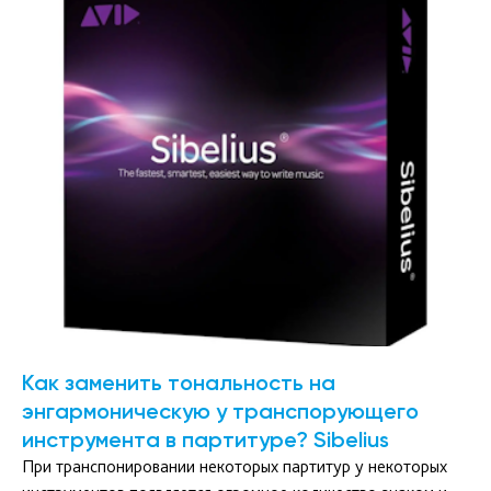
Как заменить тональность на
энгармоническую у транспорующего
инструмента в партитуре? Sibelius
При транспонировании некоторых партитур у некоторых